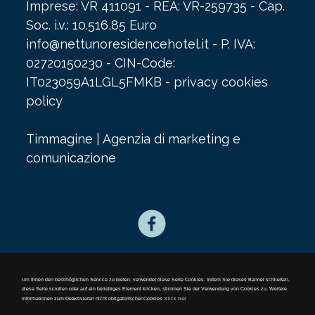
Imprese: VR 411091 - REA: VR-259735 - Cap.
Soc. i.v.: 10.516,85 Euro
info@nettunoresidencehotel.it
- P. IVA:
02720150230 - CIN-Code:
IT023059A1LGL5FMKB -
privacy cookies
policy
Timmagine | Agenzia di marketing e
comunicazione
privacy cookies policy
Um Ihnen den bestmöglichen Service zu bieten, verwendet diese Seite Cookies. Indem Sie dieses Banner schließen,
diese Seite scrollen oder auf ein beliebiges Element klicken, stimmen Sie der Verwendung von Cookies zu. Weitere
Informationen zum Deaktivieren nicht obligatorischer Cookies
Klick hier