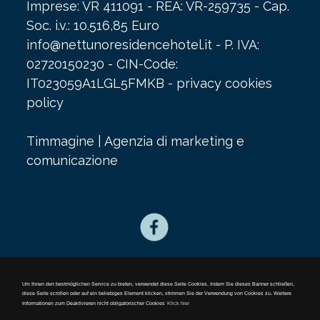
Imprese: VR 411091 - REA: VR-259735 - Cap.
Soc. i.v.: 10.516,85 Euro
info@nettunoresidencehotel.it
- P. IVA:
02720150230 - CIN-Code:
IT023059A1LGL5FMKB -
privacy cookies
policy
Timmagine | Agenzia di marketing e
comunicazione
privacy cookies policy
Um Ihnen den bestmöglichen Service zu bieten, verwendet diese Seite Cookies. Indem Sie dieses Banner schließen,
diese Seite scrollen oder auf ein beliebiges Element klicken, stimmen Sie der Verwendung von Cookies zu. Weitere
Informationen zum Deaktivieren nicht obligatorischer Cookies
Klick hier